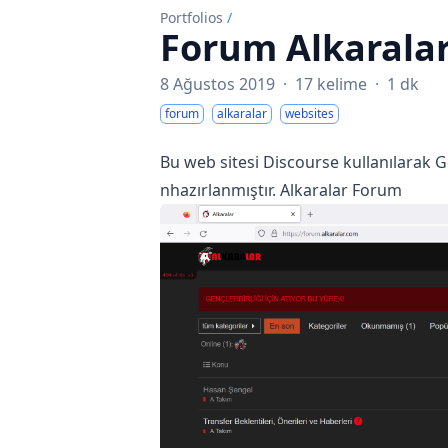
Portfolios
/
Forum Alkarala
8 Ağustos 2019
·
17 kelime
·
1 dk
forum
alkaralar
websites
Bu web sitesi
Discourse
kullanılarak
G
nhazırlanmıştır.
Alkaralar Forum